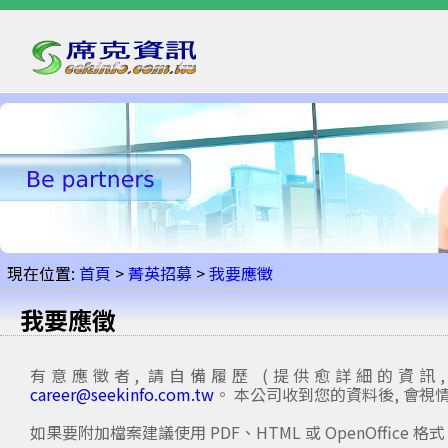
現在位置:
首頁
>
菁英招募
>
我要應徵
我要應徵
有意應徵者, 請自備履歷 (提供愈詳細的資訊,
career@seekinfo.com.tw
。 本公司收到您的資料後, 會
如果要附加檔案建議使用 PDF、HTML 或 OpenOffice 格