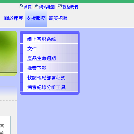
|
|
首頁
網站地圖
聯絡我們
關於席克
支援服務
菁英招募
線上客服系統
文件
產品生命週期
檔案下載
軟體輕鬆部署程式
病毒記錄分析工具
客
的