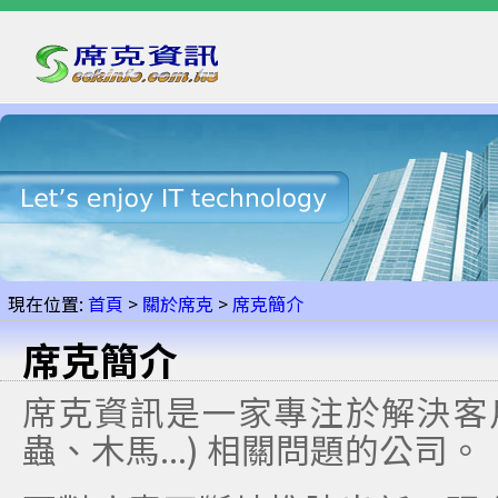
現在位置:
首頁
>
關於席克
>
席克簡介
席克簡介
席克資訊是一家專注於解決客戶
蟲、木馬...) 相關問題的公司。